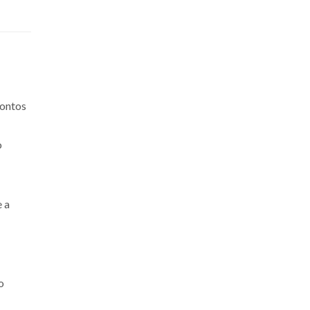
Pontos
o
 a
o