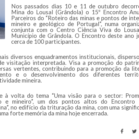
Nos passados dias 10 e 11 de outubro decorr
Mina do Lousal (Grândola) o 15º Encontro Anu
Parceiros do “Roteiro das minas e pontos de int
mineiro e geológico de Portugal”, numa organi
conjunta com o Centro Ciência Viva do Lousa
Município de Grândola. O Encontro deste ano j
cerca de 100 participantes.
is diversos enquadramentos institucionais, dispers
de visitação interpretada. Visa a promoção do patr
ersas vertentes, contribuindo para a promoção da lit
ento e o desenvolvimento dos diferentes territó
ividade mineira.
de à volta do tema “Uma visão para o sector: Prom
co e mineiro”, um dos pontos altos do Encontro 
a”, no edifício da trituração da mina, com uma signifi
uma forte memória da mina hoje encerrada.