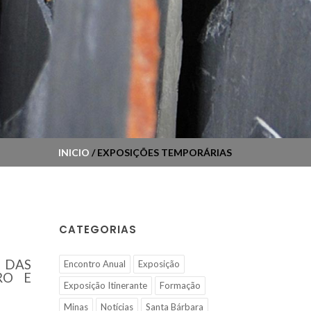
INICIO
/ EXPOSIÇÕES TEMPORÁRIAS
CATEGORIAS
O DAS
Encontro Anual
Exposição
RO E
Exposição Itinerante
Formação
Minas
Notícias
Santa Bárbara