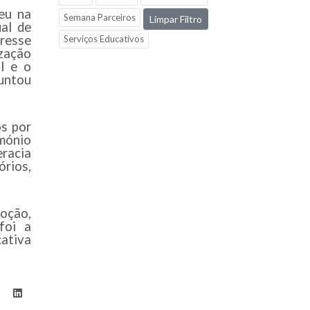
eu na
Semana Parceiros
Limpar Filtro
al de
eresse
Serviços Educativos
zação
l e o
untou
os por
imónio
eracia
rios,
oção,
foi a
cativa