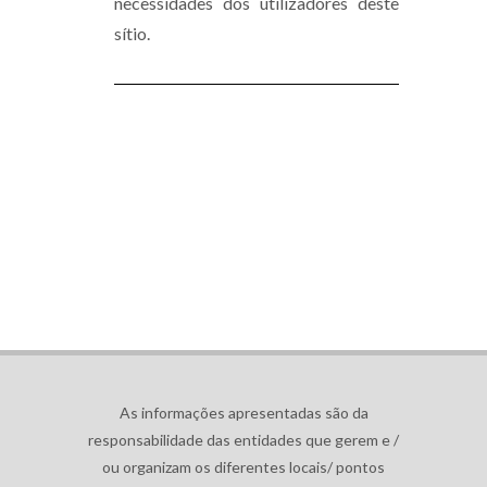
necessidades dos utilizadores deste
sítio.
As informações apresentadas são da
responsabilidade das entidades que gerem e /
ou organizam os diferentes locais/ pontos