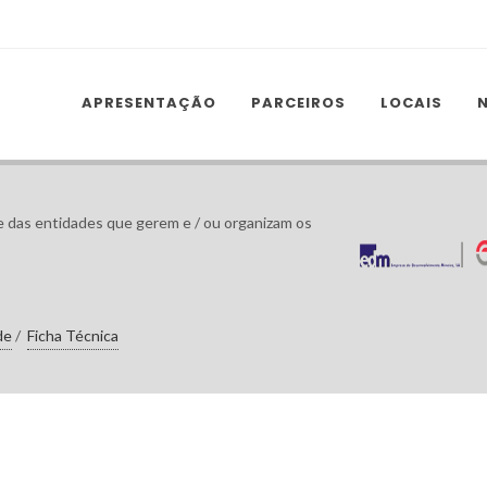
APRESENTAÇÃO
PARCEIROS
LOCAIS
 das entidades que gerem e / ou organizam os
de
/
Ficha Técnica