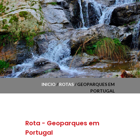
INICIO
/
ROTAS
/ GEOPARQUES EM
PORTUGAL
Rota - Geoparques em
Portugal