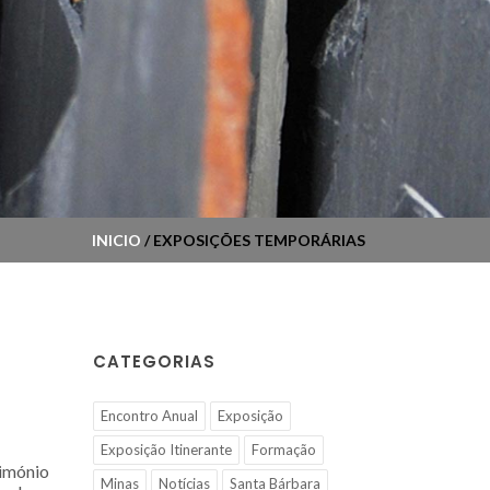
INICIO
/ EXPOSIÇÕES TEMPORÁRIAS
CATEGORIAS
Encontro Anual
Exposição
Exposição Itinerante
Formação
rimónio
Minas
Notícias
Santa Bárbara