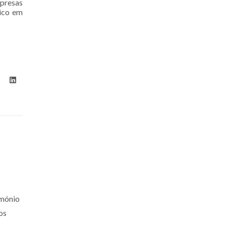
mpresas
lico em
imónio
os