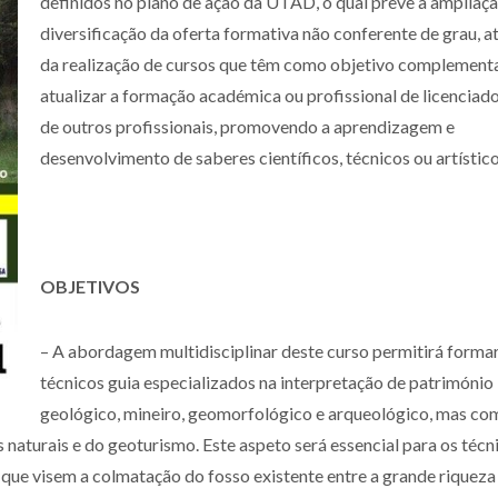
definidos no plano de ação da UTAD, o qual prevê a ampliaçã
diversificação da oferta formativa não conferente de grau, a
da realização de cursos que têm como objetivo complementa
atualizar a formação académica ou profissional de licenciad
de outros profissionais, promovendo a aprendizagem e
desenvolvimento de saberes científicos, técnicos ou artístico
OBJETIVOS
– A abordagem multidisciplinar deste curso permitirá forma
técnicos guia especializados na interpretação de património
geológico, mineiro, geomorfológico e arqueológico, mas co
 naturais e do geoturismo. Este aspeto será essencial para os técn
que visem a colmatação do fosso existente entre a grande riqueza