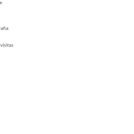
 e
rafia
visitas