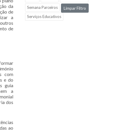
o plano
ação da
Semana Parceiros
Limpar Filtro
ação de
Serviços Educativos
izar a
 outros
ento de
formar
imónio
as com
is e do
s guia
isem a
imonial
ria dos
ências
adas ao