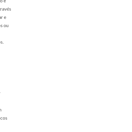
o e
través
r e
os ou
s.
r
m
icos