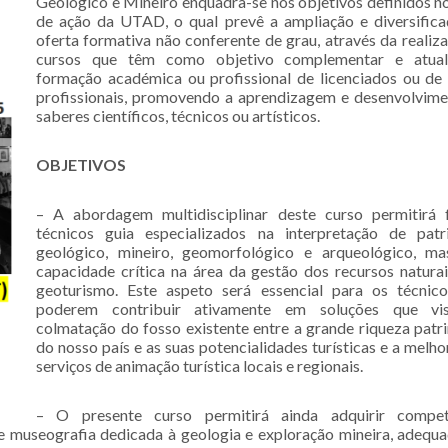
Geológico e Mineiro enquadra-se nos objetivos definidos n
de ação da UTAD, o qual prevê a ampliação e diversific
oferta formativa não conferente de grau, através da realiz
cursos que têm como objetivo complementar e atual
formação académica ou profissional de licenciados ou de
profissionais, promovendo a aprendizagem e desenvolvim
saberes científicos, técnicos ou artísticos.
OBJETIVOS
– A abordagem multidisciplinar deste curso permitirá 
técnicos guia especializados na interpretação de patr
geológico, mineiro, geomorfológico e arqueológico, m
capacidade crítica na área da gestão dos recursos natura
geoturismo. Este aspeto será essencial para os técnico
poderem contribuir ativamente em soluções que v
colmatação do fosso existente entre a grande riqueza patr
do nosso país e as suas potencialidades turísticas e a melho
serviços de animação turística locais e regionais.
– O presente curso permitirá ainda adquirir compet
a e museografia dedicada à geologia e exploração mineira, adequ