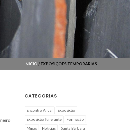
INICIO
/ EXPOSIÇÕES TEMPORÁRIAS
CATEGORIAS
Encontro Anual
Exposição
Exposição Itinerante
Formação
ineiro
Minas
Notícias
Santa Bárbara