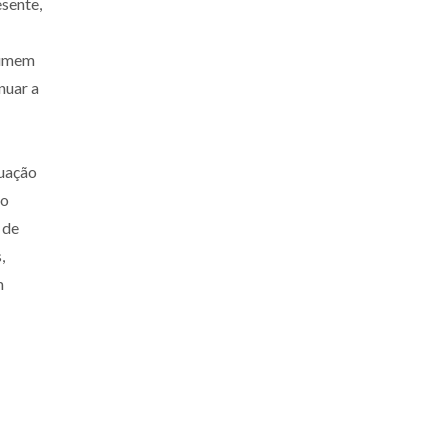
esente,
ssumem
nuar a
tuação
vo
 de
,
m