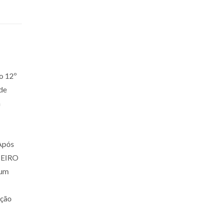
 o 12º
de
a
 Após
OTEIRO
num
ação