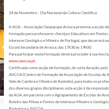
24 de Novembro - Dia Nacional da Cultura Científica
A AGA – Associação Geoparque Arouca promove a acção de
formação para professores «Serviços Educativos em Pontos
Interesse Geológico e Mineiro de Portugal, que decorrerá na
Escola Secundária de Arouca, das 17h30 às 19h00.
Para participar nesta formação deverá proceder à sua inscri
www.siavcoa.pt
.
Certificada como acção de formação, de curta duração, pelo
AVCOA (Centro de Formação de Associação de Escolas de A
Vale de Cambra e Oliveira de Azeméis), para todos os profe
dos diversos grupos disciplinares, esta acção é da responsab
da AGA, em parceria com o Agrupamento de Escolas de Arou
Roteiro das Minas e Pontos de Interesse Mineiro e Geológic
Portugal e o AVCOA.