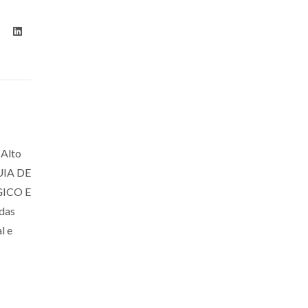
 Alto
UIA DE
ICO E
das
l e