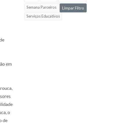
Semana Parceiros
Limpar Filtro
Serviços Educativos
 de
ção em
rouca,
ssores
ilidade
ca, o
o de