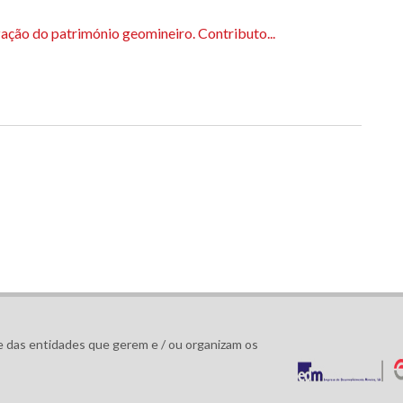
ação do património geomineiro. Contributo...
 das entidades que gerem e / ou organizam os