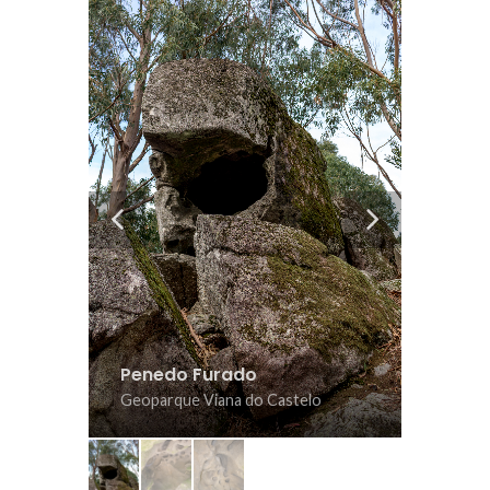
urado
Penedo Furado
Interi
lo
Geoparque Viana do Castelo
Geoparq