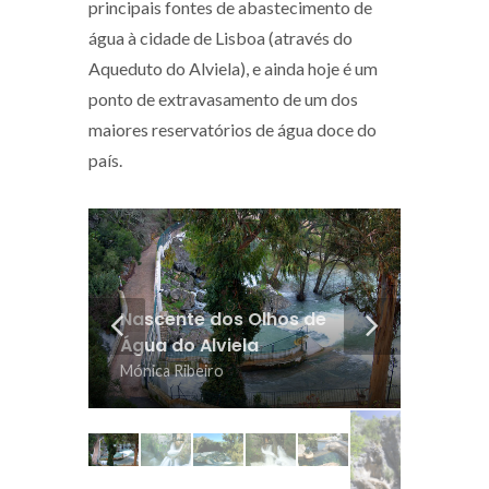
principais fontes de abastecimento de
água à cidade de Lisboa (através do
Aqueduto do Alviela), e ainda hoje é um
ponto de extravasamento de um dos
maiores reservatórios de água doce do
país.
Nascente temporári
Nascente dos Olhos de
Olhos de Água do Alv
Água do Alviela
(pico de cheia)
ónica Ribeiro
Mónica Ribeiro