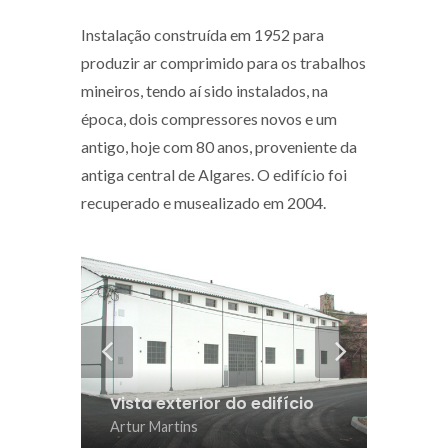
Instalação construída em 1952 para
produzir ar comprimido para os trabalhos
mineiros, tendo aí sido instalados, na
época, dois compressores novos e um
antigo, hoje com 80 anos, proveniente da
antiga central de Algares. O edifício foi
recuperado e musealizado em 2004.
Vista exterior do edifício
Vista 
Artur Martins
Francis