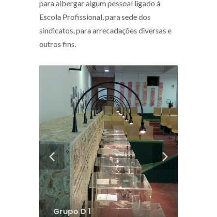
para albergar algum pessoal ligado á
Escola Profissional, para sede dos
sindicatos, para arrecadações diversas e
outros fins.
Grupo D 2
Desconhecido
rupo D 1