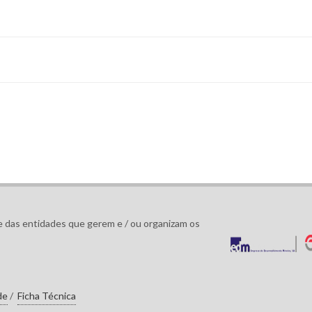
 das entidades que gerem e / ou organizam os
de
/
Ficha Técnica