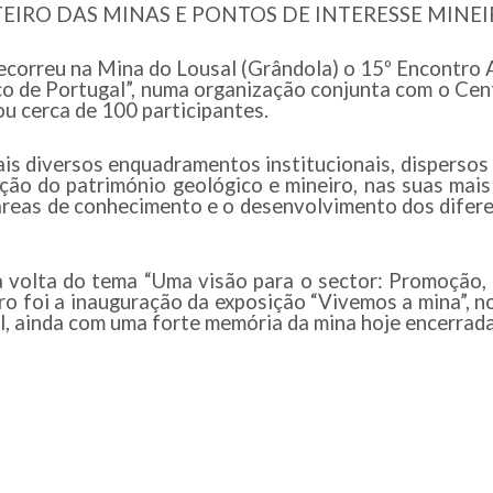
o ROTEIRO DAS MINAS E PONTOS DE INTERESSE MI
ecorreu na Mina do Lousal (Grândola) o 15º Encontro A
co de Portugal”, numa organização conjunta com o Cen
u cerca de 100 participantes.
s diversos enquadramentos institucionais, dispersos p
ção do património geológico e mineiro, nas suas mais
s áreas de conhecimento e o desenvolvimento dos difer
à volta do tema “Uma visão para o sector: Promoção, 
ro foi a inauguração da exposição “Vivemos a mina”, no
al, ainda com uma forte memória da mina hoje encerrada