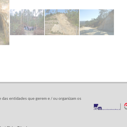
de
/
Ficha Técnica