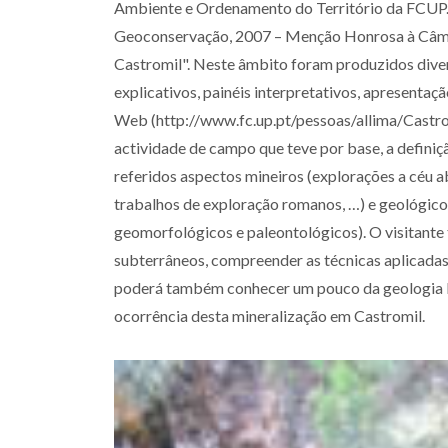
Ambiente e Ordenamento do Território da FCUP. 
Geoconservação, 2007 – Menção Honrosa à Câma
Castromil". Neste âmbito foram produzidos diver
explicativos, painéis interpretativos, apresenta
Web (http://www.fc.up.pt/pessoas/allima/Castrom
actividade de campo que teve por base, a defini
referidos aspectos mineiros (explorações a céu a
trabalhos de exploração romanos, …) e geológicos
geomorfológicos e paleontológicos). O visitante t
subterrâneos, compreender as técnicas aplicadas
poderá também conhecer um pouco da geologia lo
ocorrência desta mineralização em Castromil.