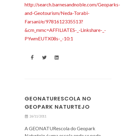
http://search.barnesandnoble.com/Geoparks-
and-Geotourism/Neda-Torabi-
Farsani/e/9781612335513?
&cm_mmc=AFFILIATES-_-Linkshare-_-
PYwmEUTX08s-_-10:1
GEONATURESCOLA NO
GEOPARK NATURTEJO
26/11/2011
A GEONATURescola do Geopark
Naturtejo é uma escola onde se pode