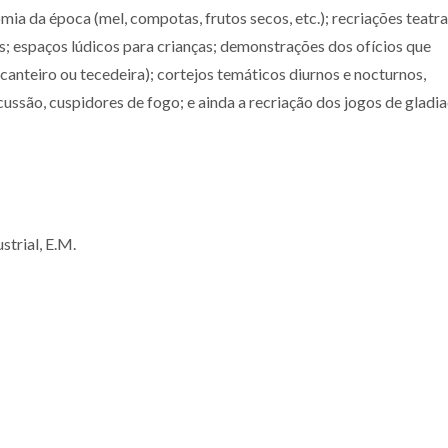
a da época (mel, compotas, frutos secos, etc.); recriações teatra
; espaços lúdicos para crianças; demonstrações dos ofícios que
 canteiro ou tecedeira); cortejos temáticos diurnos e nocturnos,
ussão, cuspidores de fogo; e ainda a recriação dos jogos de gladi
trial, E.M.