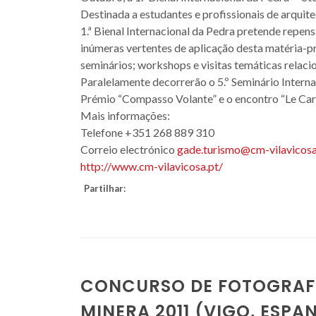
Destinada a estudantes e profissionais de arquitec
1.ª Bienal Internacional da Pedra pretende repen
inúmeras vertentes de aplicação desta matéria-p
seminários; workshops e visitas temáticas relac
Paralelamente decorrerão o 5.º Seminário Interna
Prémio “Compasso Volante” e o encontro “Le Carr
Mais informações:
Telefone +351 268 889 310
Correio electrónico
gade.turismo@cm-vilavicosa
http://www.cm-vilavicosa.pt/
Partilhar:
CONCURSO DE FOTOGRAFÍ
MINERA 2011 (VIGO, ESPA