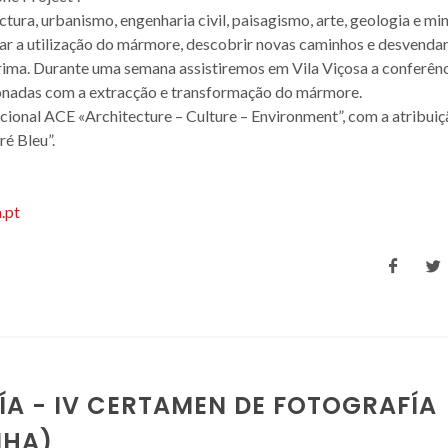
tura, urbanismo, engenharia civil, paisagismo, arte, geologia e min
sar a utilização do mármore, descobrir novas caminhos e desvenda
rima. Durante uma semana assistiremos em Vila Viçosa a conferênc
ionadas com a extracção e transformação do mármore.
cional ACE «Architecture – Culture – Environment”, com a atribui
é Bleu”.
.pt
A - IV CERTAMEN DE FOTOGRAFÍA
NHA)