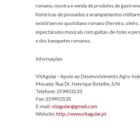
romano; mostra e venda de produtos de gastronomi
históricas de povoados e acampamentos militares
existiriam no quotidiano romano (ferreiro, oleiro,
espectáculos musicais com gaitas-de-foles e perc
e dos banquetes romanos.
Informações
VitAguiar - Apoio ao Desenvolvimento Agro-Indus
Morada:
Rua Dr. Henrique Botelho, S/N
Telefone:
259403133
Fax:
259403135
E-mail:
vitaguiar@gmail.com
Website:
http://www.vitaguiar.pt