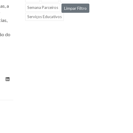
as, a
Semana Parceiros
Limpar Filtro
r
Serviços Educativos
ias,
ção do