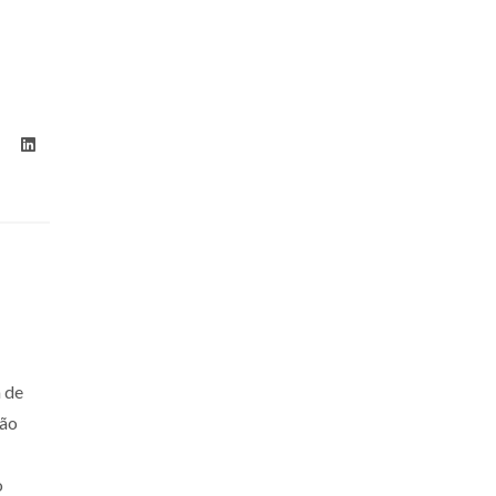
a de
ção
o