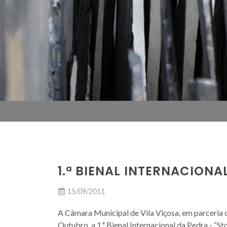
1.ª BIENAL INTERNACIONA
15/09/2011
A Câmara Municipal de Vila Viçosa, em parceria 
Outubro, a 1.ª Bienal Internacional da Pedra - “St