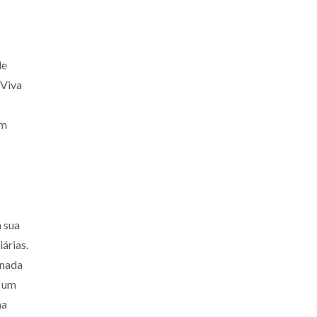
de
 Viva
um
a sua
árias.
onada
r um
na