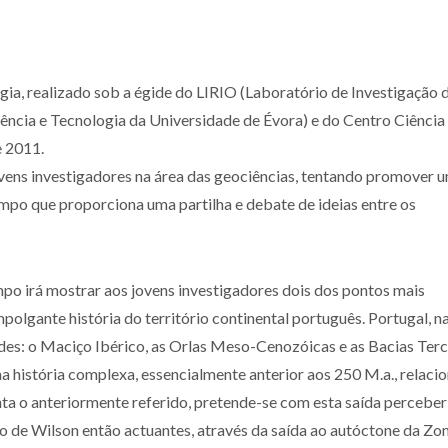
a, realizado sob a égide do LIRIO (Laboratório de Investigação 
ência e Tecnologia da Universidade de Évora) e do Centro Ciência
e 2011.
vens investigadores na área das geociências, tentando promover 
mpo que proporciona uma partilha e debate de ideias entre os
o irá mostrar aos jovens investigadores dois dos pontos mais
olgante história do território continental português. Portugal, n
ades: o Maciço Ibérico, as Orlas Meso-Cenozóicas e as Bacias Terci
história complexa, essencialmente anterior aos 250 M.a., relaci
ta o anteriormente referido, pretende-se com esta saída percebe
o de Wilson então actuantes, através da saída ao autóctone da Zo